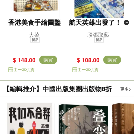
香港美食手繪圖鑒
航天英雄出發了！太
空人的一天 [新雅．
大菜
段張取藝
知識館]
新品
新品
$ 148.00
$ 108.00
購買
購買
由一本供貨
由一本供貨
【編輯推介】中國出版集團出版物8折
更多>