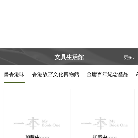
書香港味董培新經
書香港味董培新經
典封面明信片套裝
典封面明信片套裝
: 奇幻迷離 x 偵探
: 都市愛情 x 武俠
懸疑
世界
由一本供貨
由一本供貨
$ 128.00
$ 128.00
購買
購買