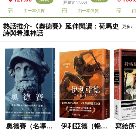
(原價$117.00)
由一本供貨
由一本供貨
熱話推介-《奧德賽》延伸閱讀：荷馬史
更多>
詩與希臘神話
奧德賽（名導諾
伊利亞德（暢銷
寫給所
蘭史詩大片原
80年英譯全本，
洛伊與