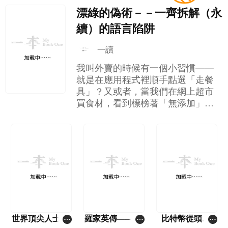
漂綠的偽術－－一齊拆解（永
續）的語言陷阱
一讀
我叫外賣的時候有一個小習慣——
就是在應用程式裡順手點選「走餐
具」？又或者，當我們在網上超市
買食材，看到標榜著「無添加」、
「無激素」的肉類，就算價錢貴一
點，我們也會覺得自己為環境、為
健康作出了正確的選擇，然後心安
理得地按下結帳鍵。 這就是我們現
代人很常見的「道德消費」心理。
但你有沒有想過，這些讓我們感到
心安理得的標籤，其實可能只是一
場企業精心策劃的文字遊戲？ 這本
書的幾位作者——霍善衡博士、潘
悅琪博士和蘇文傑律師，不是來跟
世界頂尖人士如
羅家英傳——由
比特幣從頭學