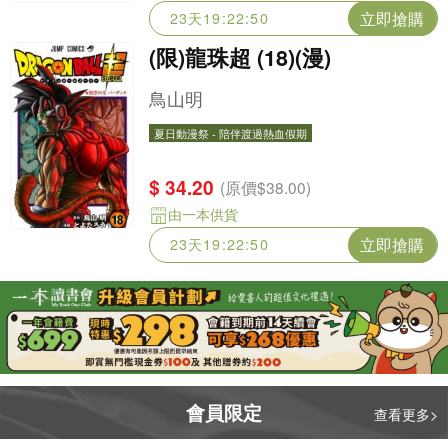
立即搶購
23天19:22:48
(限)龍珠超 (18)(漫)
鳥山明
夏日動漫祭 - 陪伴渡過熱血假期
夏日動漫祭 - 陪伴渡過熱血假期
$ 34.20
(原價$38.00)
由一本供貨
立即搶購
23天19:22:48
會員限定
查看更多>