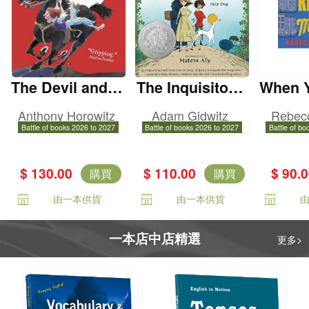
The Devil and H
The Inquisitor's
When 
is Boy
Tale
h
Anthony Horowitz
Adam Gidwitz
Rebec
Battle of books 2026 to 2027
Battle of books 2026 to 2027
Battle of bo
$ 130.00
$ 110.00
$ 90.
購買
購買
由一本供貨
由一本供貨
一本店中店精選
更多>