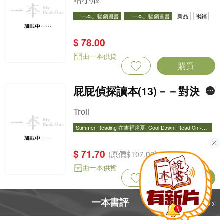
「一本」暢銷圖書
「一本」暢銷圖書
新品
暢銷
$ 78.00
由一本供貨
購買
屁屁偵探讀本(13)－－對決！
怪盜學院（星星篇）
Troll
Summer Reading 在書裡度夏, Cool Down, Read On!-精
選圖書67折
Summer Reading 在書裡度夏, Cool Down, Read On!-精
選圖書67折
暢銷
$ 71.70
(原價$107.00)
由一本供貨
購買
一本書評
更多>