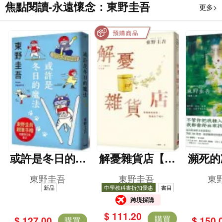
焦點閱讀-永遠懷念：東野圭吾
更多>
或許是冬日的魔
解憂雜貨店【暖
瀕死的
法（東野圭吾親
心紀念版】
突破1
東野圭吾
東野圭吾
東
自繪製貓咪插畫
這次的
新品
中學教科書折扣優惠
書目
跨境採購
限定書衣版）
很惡劣
$ 111.20
致的
購買
$ 127.00
$ 150.
購買