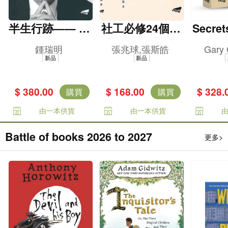
半生行跡—— 鍾
社工必修24個核
Secret
瑞明普惠香江路
心社會科學理論
e Briti
鍾瑞明
張兆球,張斯皓
Gary
es -- 
新品
新品
g and i
olonia
$ 380.00
$ 168.00
$ 328.
購買
購買
由一本供貨
由一本供貨
Battle of books 2026 to 2027
更多>