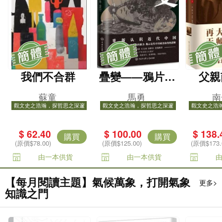
我們不合群
疊變——鴉片、
父親
槍炮與文明進程
蘇童
馬勇
南
中的中國(1840-1
觀文史之浩瀚，探哲思之深邃
觀文史之浩瀚，探哲思之深邃
觀文史之浩
915)
$ 62.40
$ 100.00
$ 138.
購買
購買
(原價$78.00)
(原價$125.00)
(原價$173.
由一本供貨
由一本供貨
【每月閱讀主題】氣候萬象，打開氣象
更多>
知識之門