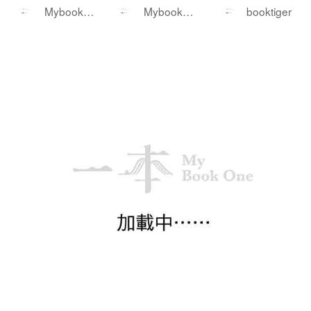
你講環保大道理、灌心靈雞湯的。
何度過他們的
舞台上的關公到
——比特幣投資
Mybookon
Mybookon
booktiger
他們是拿著法庭文件和監管機構的
「假日」——被
鎂光燈下的唐僧
家帶你看懂華爾
e
e
調查報告，直接把那些華麗的公關
媒體譽為一年之
街怎麼解讀比特
外衣給扒了下來。書裡提到了一個
初的必讀之書，
幣及未來的投資
核心詞彙，叫「漂綠」（Greenwas
引發壓倒性話題
布局
hing）。什麼是漂綠呢？簡單來說，
就是有些企業用誇大、甚至誤導性
的宣傳，營造出一個自己非常重視E
一本書單
更多>
SG（環境、社會和管治）的假象。
比如某間公司可能大肆宣傳自己種
了幾棵樹，高喊著「碳中和」，卻
懷念．東野圭吾
絕口不提自家工廠背後到底排放了
多少溫室氣體；又或者你買的那瓶
MyBookOne
所謂「100%天然」飲料，仔細一看
推薦
精選
成分表，全是糖漿和化學添加劑。
對於經常留意市場動態和投資環境
日本著名推理小說作家東野圭
的人來說，這本書看得人是直冒冷
吾逝世，享壽68歲。東野圭吾
汗。在香港這樣一個國際金融中
生於日本大阪，大學修讀電機
心，如果ESG變成了一種純粹的包
工程學科，畢業後曾任工程
書單
裝手段，它影響的就不僅僅是我們
師。自學生時代開始喜歡推理