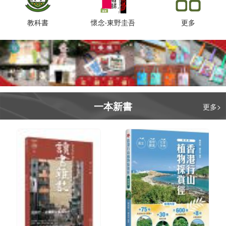
教科書
懷念‧東野圭吾
更多
一本新書
更多>