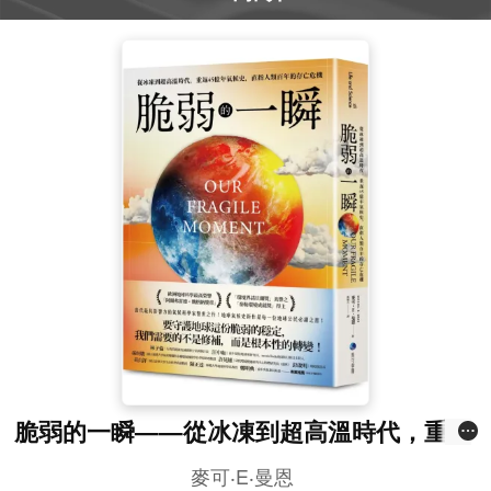
脆弱的一瞬——從冰凍到超高溫時代，重返
45億年氣候史，直指人類百年的存亡危機
麥可‧E‧曼恩