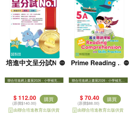
培進中文呈分試No.
Prime Reading Co
1――模擬試卷+練
mprehension 5A
習+攻略（粵普錄音
聯合培進網上書展2026 - 小學補充練
聯合培進網上書展2026 - 小學補充練
習8折
習8折
聯合培進網上書展2026 - 小學補充練習
聯合培進網上書展2026 - 小學補充練
版） 五年級
8折
習8折
小學測考/​ 呈分試必備​
$ 112.00
$ 70.40
購買
購買
Prime Reading Comprehension and Skill
(原價$140.00)
(原價$88.00)
s Practice
由聯合培進教育出版供貨
由聯合培進教育出版供貨