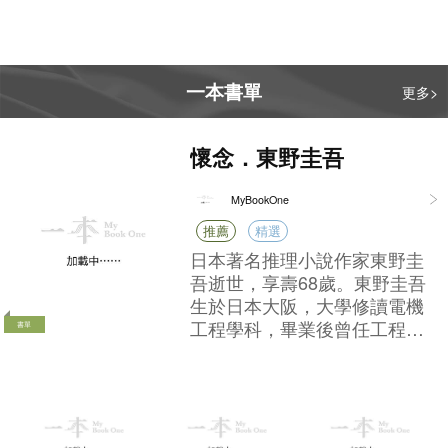
買的一杯飲料、一塊肉，而是會直
小說，於工餘時間堅持小說創
接動搖整個市場的投資信心，甚至
作，至1985年憑《放學後》榮
不小心就觸碰了法律的紅線。書裡
獲第31屆「江戶川亂步賞」，
非常詳盡地拆解了六個已經完成法
便全職投入寫作。早期作品以
庭審理的全球真實案例，手把手教
校園青春推理為主，因謎團縝
我們怎麼去看穿這些「永續」的語
密精巧，故有「寫實派本格」
書單
書單
書單
言陷阱。 真正的綠色，需要的是實
美名，後期寫作風格突破典型
【走進氣象世
龍珠新裝版
Battle of the Bo
實在在的行動。下次當你再看到那
本格，並深入探討心理與社會
oks 2026 to 202
界，解構變幻莫
些天花亂墜的環保口號，或者準備
議題，具備多元風格及文學價
MyBookOne
Mybookone
MyBookOne
7
測的天氣】
為某個「綠色標籤」買單時，不妨
值，一躍成為日本推理小說界
停下來，多問自己一句：他們口中
的人氣作家之一。其代表作包
說的綠色，真的是我們心裡想的那
括：《解憂雜貨店》、《嫌疑
個綠色嗎？
犯X的獻身》、《白夜行》、
《偵探伽利略》系列等，當中
更有大量作品改編成電影及電
視劇。