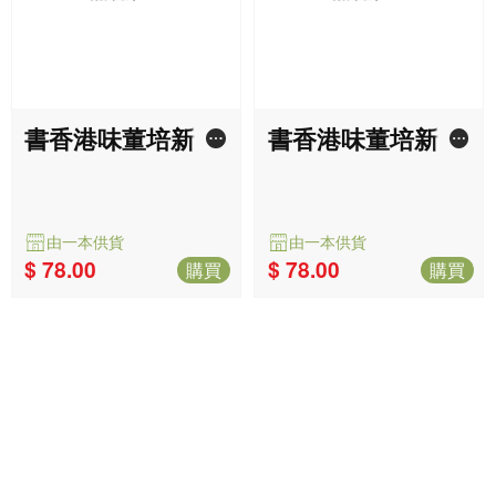
更多推薦
更多>
國家為什麼會失敗——權力、
富裕與貧困的根源（諾貝爾獎
戴倫‧艾塞默魯,詹姆斯‧羅賓森
紀念版）
暢銷
$ 217.00
由一本供貨
購買
中國共產黨成立史（增訂版）
石川禎浩
暢銷