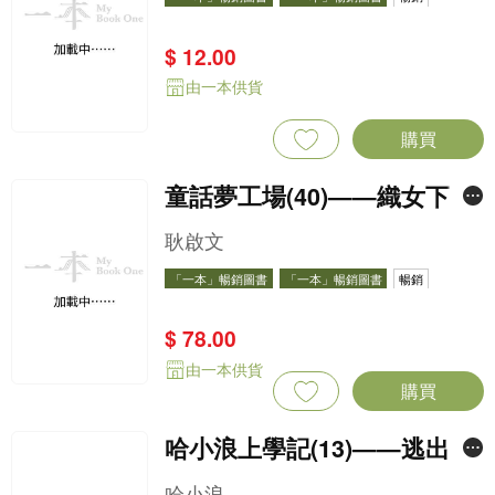
$ 12.00
由一本供貨
購買
童話夢工場(40)——織女下凡
結奇緣
耿啟文
「一本」暢銷圖書
「一本」暢銷圖書
暢銷
$ 78.00
由一本供貨
購買
哈小浪上學記(13)——逃出神
奇博物館
哈小浪