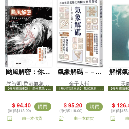
颱風解密：你也
氣象解碼－－以
解構氣
可以做天氣達
日常天氣變化揭
岑智明,香港氣象學
金子大輔
天
人！
開大自然奧祕
【每月閱讀主題】 氣候萬象，打
【每月閱讀主題】 氣候萬象，打
【每月閱讀主
會
開氣象知識之門
開氣象知識之門
開氣
$ 94.40
$ 95.20
$ 126.
購買
購買
(原價$118.00)
(原價$119.00)
(原價$158.
由一本供貨
由一本供貨