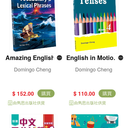
Amazing English V
English in Motion T
ocabulary & Lexica
enses Book 4
Domingo Cheng
Domingo Cheng
l Phrases
$ 152.00
$ 110.00
購買
購買
由雋思出版社供貨
由雋思出版社供貨