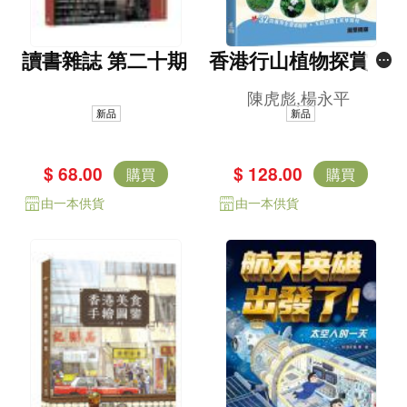
讀書雜誌 第二十期
香港行山植物探賞徑
（新修版）
陳虎彪,楊永平
新品
新品
$ 68.00
$ 128.00
購買
購買
由一本供貨
由一本供貨