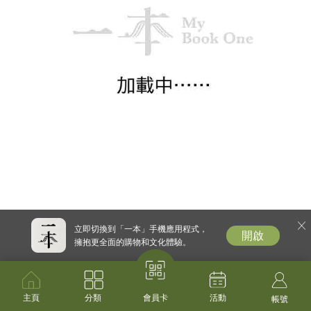
$ 240.00
由一本供貨
購買
我可能錯了——森林智者的最
後一堂人生課
比約恩．納提科．林德布勞,卡洛
琳．班克勒(Caroline Bankler),納維
暢銷
德．莫迪里(Navid Modiri)
$ 150.00
由一本供貨
購買
立即切換到「一本」手機應用程式，
開啟
擁抱更全面的購物和文化體驗。
雙照樓詩詞藳（增修版）
汪精衛
主頁
分類
活動
會員卡
帳號