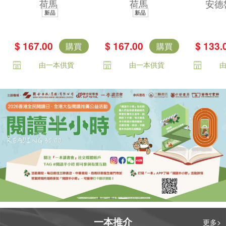
荷馬
荷馬
安德
著，唯一主張
不朽中譯珍藏經
集——
新品
新品
（奧德賽作者是
典）
古希臘
女性）傳奇譯
里亞德
$ 167.00
$ 167.00
$ 133.
購買
購買
本）
賽》精
由一本供貨
由一本供貨
不朽的
話
一本推介
更多>