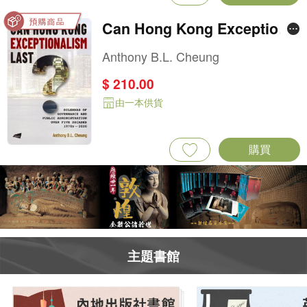
Can Hong Kong Exceptional
ism Last?: Dilemmas of Gov
Anthony B.L. Cheung
ernance and Public Adminis
$ 210.00
tration over Five Decades, 1
由一本供貨
970s–2020
購買
主題書館