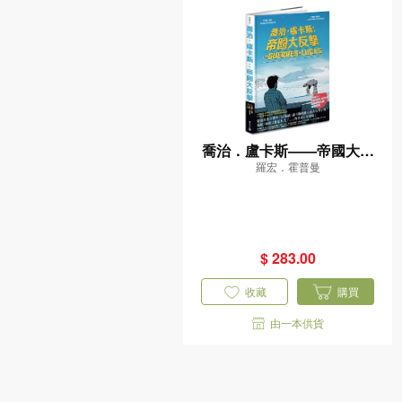
喬治．盧卡斯——帝國大反
羅宏．霍普曼
擊（Fnac × France Inter
法國漫畫大獎得獎系列）
$ 283.00
收藏
購買
由一本供貨