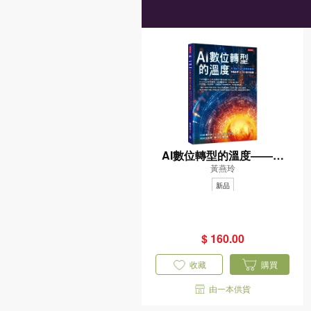
AI數位轉型的溫度——AI
黃燕玲
ＭarTech實戰新應用——9
個品牌 × 14大應用場景
新品
$ 160.00
收藏
購買
由一本供貨