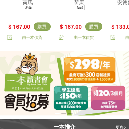
荷馬
荷馬
安德
著，唯一主張
不朽中譯珍藏經
集——
新品
新品
（奧德賽作者是
典）
古希臘
女性）傳奇譯
里亞德
$ 167.00
$ 167.00
$ 133.
購買
購買
本）
賽》精
由一本供貨
由一本供貨
不朽的
話
一本推介
更多>