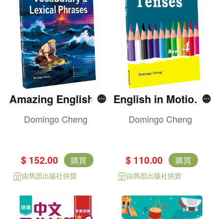
Amazing English V
English in Motion T
ocabulary & Lexica
enses Book 4
Domingo Cheng
Domingo Cheng
l Phrases
$ 152.00
$ 110.00
購買
購買
由雋思出版社供貨
由雋思出版社供貨