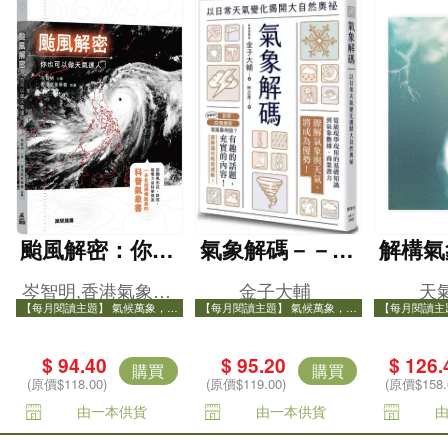
颱風解密：你也
氣象解碼－－以
解構氣
可以做天氣達
日常天氣變化揭
岑智明,香港氣象學
金子大輔
天
人！
開大自然奧祕
【每月閱讀主題】 氣候萬象，打
【每月閱讀主題】 氣候萬象，打
【每月閱讀主
會
開氣象知識之門
開氣象知識之門
開氣
$ 94.40
$ 95.20
$ 126.
購買
購買
(原價$118.00)
(原價$119.00)
(原價$158.
由一本供貨
由一本供貨