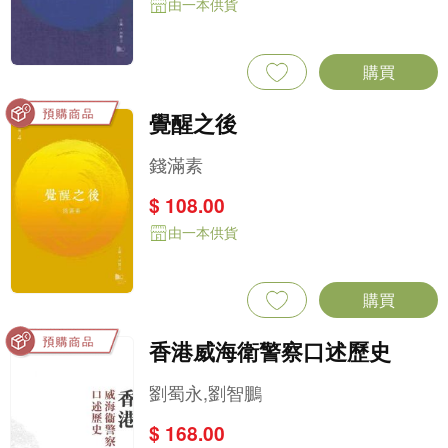
由一本供貨
購買
覺醒之後
錢滿素
$ 108.00
由一本供貨
購買
香港威海衛警察口述歷史
劉蜀永,劉智鵬
$ 168.00