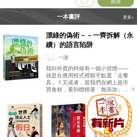
購買
一本書評
更多>
漂綠的偽術－－一齊拆解（永
續）的語言陷阱
一讀
我叫外賣的時候有一個小習慣——
就是在應用程式裡順手點選「走餐
具」？又或者，當我們在網上超市
買食材，看到標榜著「無添加」、
「無激素」的肉類，就算價錢貴一
點，我們也會覺得自己為環境、為
健康作出了正確的選擇，然後心安
理得地按下結帳鍵。 這就是我們現
代人很常見的「道德消費」心理。
但你有沒有想過，這些讓我們感到