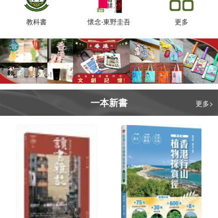
教科書
懷念‧東野圭吾
更多
一本新書
更多>