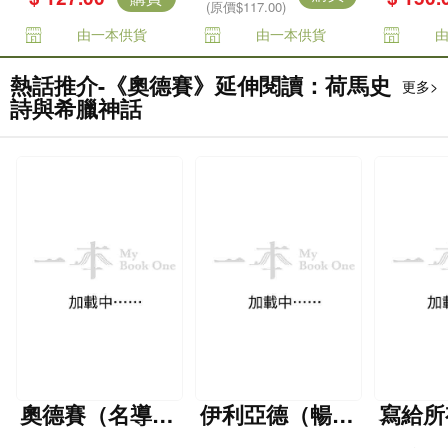
(原價$117.00)
由一本供貨
由一本供貨
熱話推介-《奧德賽》延伸閱讀：荷馬史
更多>
詩與希臘神話
奧德賽（名導諾
伊利亞德（暢銷
寫給所
蘭史詩大片原
80年英譯全本，
洛伊與