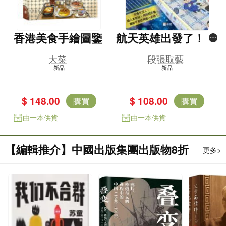
香港美食手繪圖鑒
航天英雄出發了！太
空人的一天 [新雅．
大菜
段張取藝
知識館]
新品
新品
$ 148.00
$ 108.00
購買
購買
由一本供貨
由一本供貨
【編輯推介】中國出版集團出版物8折
更多>