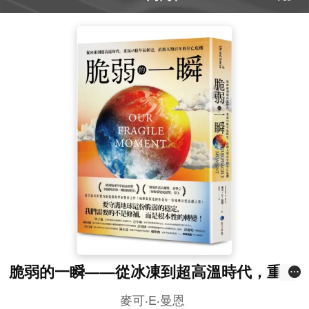
脆弱的一瞬——從冰凍到超高溫時代，重返
45億年氣候史，直指人類百年的存亡危機
麥可‧E‧曼恩