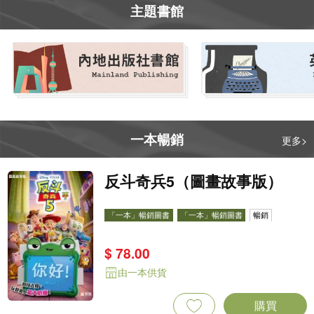
主題書館
一本暢銷
更多>
反斗奇兵5（圖畫故事版）
「一本」暢銷圖書
「一本」暢銷圖書
暢銷
$ 78.00
由一本供貨
購買