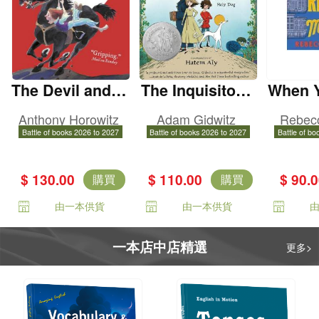
The Devil and H
The Inquisitor's
When 
is Boy
Tale
h
Anthony Horowitz
Adam Gidwitz
Rebec
Battle of books 2026 to 2027
Battle of books 2026 to 2027
Battle of bo
$ 130.00
$ 110.00
$ 90.
購買
購買
由一本供貨
由一本供貨
一本店中店精選
更多>