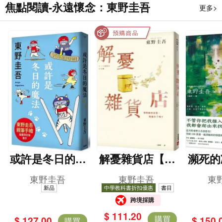
焦點閱讀-永遠懷念：東野圭吾
更多>
或許是冬日的魔
解憂雜貨店【暖
瀕死的
法（東野圭吾親
心紀念版】
突破1
東野圭吾
東野圭吾
東
自繪製貓咪插畫
這次的
新品
中學教科書折扣優惠
書目
跨境採購
限定書衣版）
很惡劣
$ 111.20
致的
購買
$ 127.00
$ 150.
購買