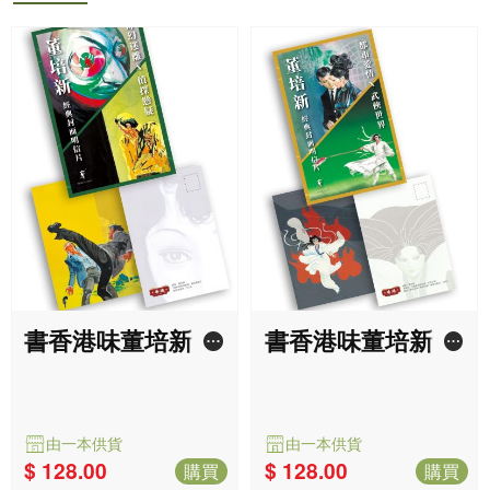
: 奇幻迷離 x 偵探
: 都市愛情 x 武俠
懸疑
世界
由一本供貨
由一本供貨
$ 128.00
$ 128.00
購買
購買
書香港味董培新經
書香港味董培新經
典封面復刻筆記
典封面復刻筆記