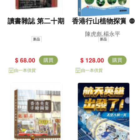
讀書雜誌 第二十期
香港行山植物探賞徑
（新修版）
陳虎彪,楊永平
新品
新品
$ 68.00
$ 128.00
購買
購買
由一本供貨
由一本供貨