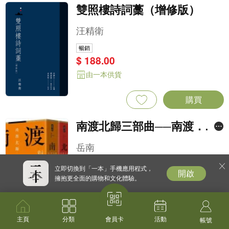
由一本供貨
購買
加載更多
立即切換到「一本」手機應用程式，
開啟
擁抱更全面的購物和文化體驗。
主頁
分類
活動
會員卡
帳號