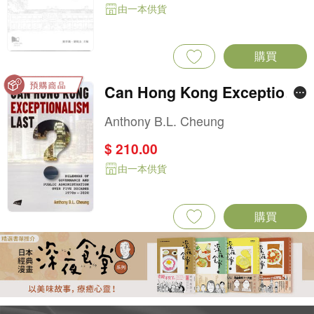
由一本供貨
購買
Can Hong Kong Exceptional
ism Last?: Dilemmas of Gov
Anthony B.L. Cheung
ernance and Public Adminis
$ 210.00
tration over Five Decades, 1
由一本供貨
970s–2020
購買