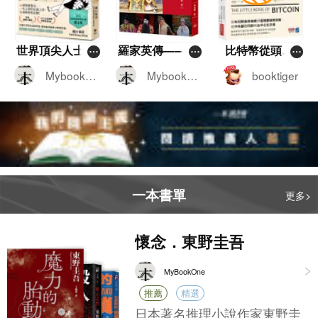
心安理得的標籤，其實可能只是一
場企業精心策劃的文字遊戲？ 這本
書的幾位作者——霍善衡博士、潘
悅琪博士和蘇文傑律師，不是來跟
世界頂尖人士如
羅家英傳——由
比特幣從頭學
你講環保大道理、灌心靈雞湯的。
何度過他們的
舞台上的關公到
——比特幣投資
Mybookon
Mybookon
booktiger
他們是拿著法庭文件和監管機構的
「假日」——被
鎂光燈下的唐僧
家帶你看懂華爾
e
e
調查報告，直接把那些華麗的公關
媒體譽為一年之
街怎麼解讀比特
外衣給扒了下來。書裡提到了一個
初的必讀之書，
幣及未來的投資
核心詞彙，叫「漂綠」（Greenwas
引發壓倒性話題
布局
hing）。什麼是漂綠呢？簡單來說，
就是有些企業用誇大、甚至誤導性
的宣傳，營造出一個自己非常重視E
一本書單
更多>
SG（環境、社會和管治）的假象。
比如某間公司可能大肆宣傳自己種
了幾棵樹，高喊著「碳中和」，卻
懷念．東野圭吾
絕口不提自家工廠背後到底排放了
多少溫室氣體；又或者你買的那瓶
MyBookOne
所謂「100%天然」飲料，仔細一看
推薦
精選
成分表，全是糖漿和化學添加劑。
對於經常留意市場動態和投資環境
日本著名推理小說作家東野圭