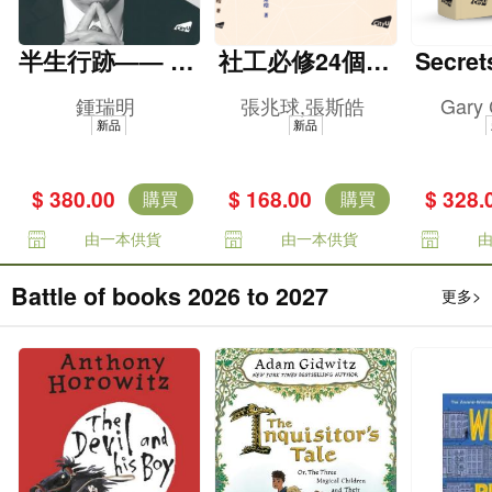
半生行跡—— 鍾
社工必修24個核
Secret
瑞明普惠香江路
心社會科學理論
e Briti
鍾瑞明
張兆球,張斯皓
Gary
es -- 
新品
新品
g and i
olonia
$ 380.00
$ 168.00
$ 328.
購買
購買
由一本供貨
由一本供貨
Battle of books 2026 to 2027
更多>