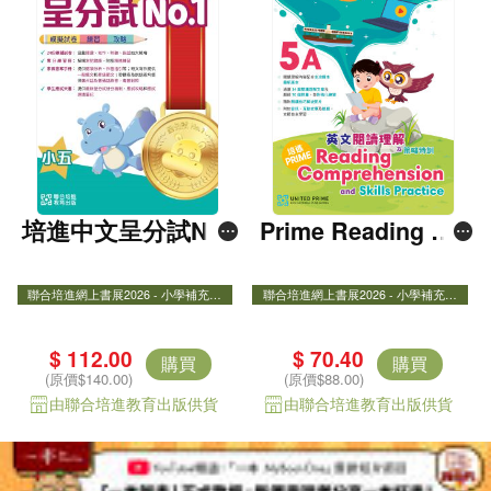
培進中文呈分試No.
Prime Reading Co
1――模擬試卷+練
mprehension 5A
習+攻略（粵普錄音
聯合培進網上書展2026 - 小學補充練
聯合培進網上書展2026 - 小學補充練
習8折
習8折
聯合培進網上書展2026 - 小學補充練習
聯合培進網上書展2026 - 小學補充練
版） 五年級
8折
習8折
小學測考/​ 呈分試必備​
$ 112.00
$ 70.40
購買
購買
Prime Reading Comprehension and Skill
(原價$140.00)
(原價$88.00)
s Practice
由聯合培進教育出版供貨
由聯合培進教育出版供貨