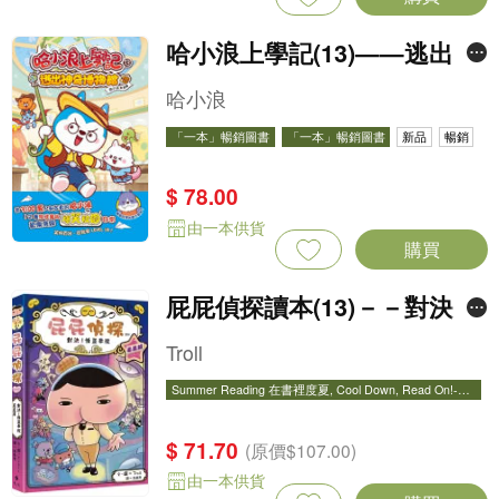
哈小浪上學記(13)——逃出神
奇博物館
哈小浪
「一本」暢銷圖書
「一本」暢銷圖書
新品
暢銷
$ 78.00
由一本供貨
購買
屁屁偵探讀本(13)－－對決！
怪盜學院（星星篇）
Troll
Summer Reading 在書裡度夏, Cool Down, Read On!-精
選圖書67折
Summer Reading 在書裡度夏, Cool Down, Read On!-精
選圖書67折
暢銷
$ 71.70
(原價$107.00)
由一本供貨