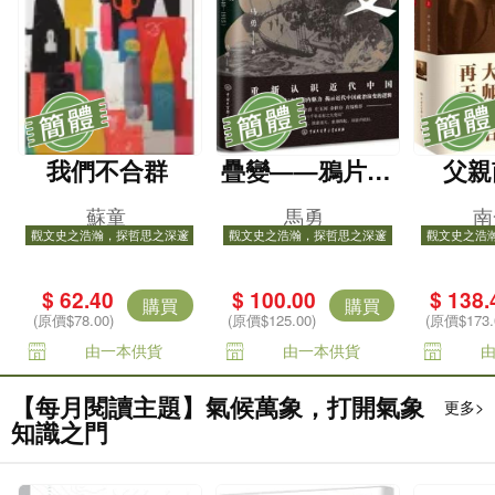
我們不合群
疊變——鴉片、
父親
槍炮與文明進程
蘇童
馬勇
南
中的中國(1840-1
觀文史之浩瀚，探哲思之深邃
觀文史之浩瀚，探哲思之深邃
觀文史之浩
915)
$ 62.40
$ 100.00
$ 138.
購買
購買
(原價$78.00)
(原價$125.00)
(原價$173.
由一本供貨
由一本供貨
【每月閱讀主題】氣候萬象，打開氣象
更多>
知識之門