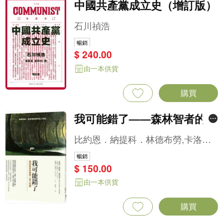
由一本供貨
購買
雙照樓詩詞藳（增修版）
汪精衛
暢銷
$ 188.00
由一本供貨
購買
南渡北歸三部曲──南渡．北
歸．離別（全新校對增訂、珍
岳南
貴史料圖片版）
暢銷
$ 783.00