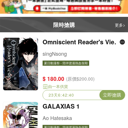
限時搶購
更多>
Omniscient Reader's Viewp
oint, Vol. 1
singNsong
夏日動漫祭 - 陪伴渡過熱血假期
夏日動漫祭 - 陪伴渡過熱血假期
$ 180.00
(原價$200.00)
由一本供貨
立即搶購
23天6:42:38
GALAXIAS 1
Ao Hatesaka
夏日動漫祭 - 陪伴渡過熱血假期