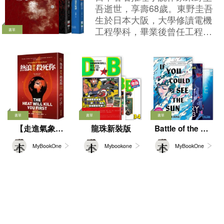
的人來說，這本書看得人是直冒冷
吾逝世，享壽68歲。東野圭吾
汗。在香港這樣一個國際金融中
生於日本大阪，大學修讀電機
心，如果ESG變成了一種純粹的包
工程學科，畢業後曾任工程
書單
裝手段，它影響的就不僅僅是我們
師。自學生時代開始喜歡推理
買的一杯飲料、一塊肉，而是會直
小說，於工餘時間堅持小說創
接動搖整個市場的投資信心，甚至
作，至1985年憑《放學後》榮
不小心就觸碰了法律的紅線。書裡
獲第31屆「江戶川亂步賞」，
非常詳盡地拆解了六個已經完成法
便全職投入寫作。早期作品以
庭審理的全球真實案例，手把手教
校園青春推理為主，因謎團縝
我們怎麼去看穿這些「永續」的語
密精巧，故有「寫實派本格」
書單
書單
書單
言陷阱。 真正的綠色，需要的是實
美名，後期寫作風格突破典型
【走進氣象世
龍珠新裝版
Battle of the Bo
實在在的行動。下次當你再看到那
本格，並深入探討心理與社會
oks 2026 to 202
界，解構變幻莫
些天花亂墜的環保口號，或者準備
議題，具備多元風格及文學價
MyBookOne
Mybookone
MyBookOne
7
測的天氣】
為某個「綠色標籤」買單時，不妨
值，一躍成為日本推理小說界
停下來，多問自己一句：他們口中
的人氣作家之一。其代表作包
說的綠色，真的是我們心裡想的那
括：《解憂雜貨店》、《嫌疑
個綠色嗎？
犯X的獻身》、《白夜行》、
《偵探伽利略》系列等，當中
更有大量作品改編成電影及電