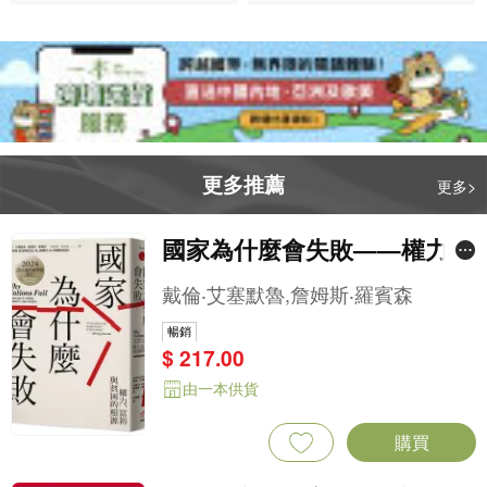
由一本供貨
購買
中國共產黨成立史（增訂版）
石川禎浩
暢銷
$ 240.00
由一本供貨
購買
我可能錯了——森林智者的最
後一堂人生課
比約恩．納提科．林德布勞,卡洛
琳．班克勒(Caroline Bankler),納維
暢銷
德．莫迪里(Navid Modiri)
$ 150.00