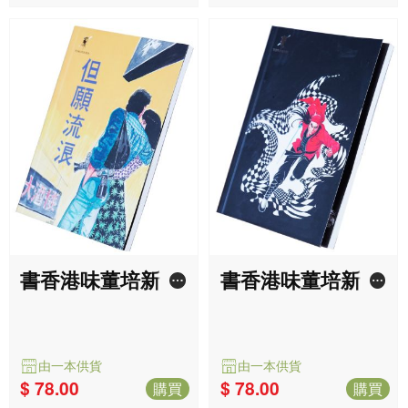
簿：但願流浪
簿：俠破迷陣
由一本供貨
由一本供貨
$ 78.00
$ 78.00
購買
購買
更多推薦
更多>
國家為什麼會失敗——權力、
富裕與貧困的根源（諾貝爾獎
戴倫‧艾塞默魯,詹姆斯‧羅賓森
紀念版）
暢銷
$ 217.00