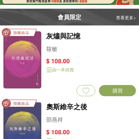
會員限定
查看更多>
灰燼與記憶
筱敏
$ 108.00
由一本供貨
購買
奧斯維辛之後
邵燕祥
$ 108.00