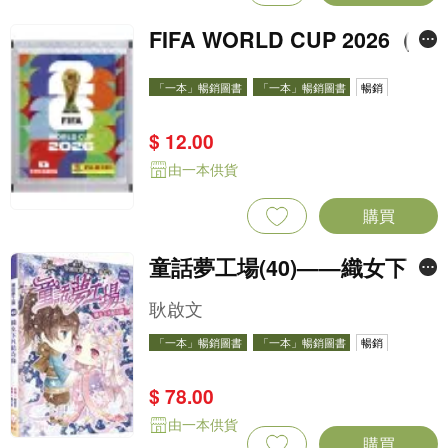
FIFA WORLD CUP 2026（St
icker pack 貼紙包）
「一本」暢銷圖書
「一本」暢銷圖書
暢銷
$ 12.00
由一本供貨
購買
童話夢工場(40)——織女下凡
結奇緣
耿啟文
「一本」暢銷圖書
「一本」暢銷圖書
暢銷
$ 78.00
由一本供貨
購買