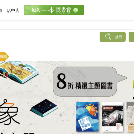
市
店中店
搜尋