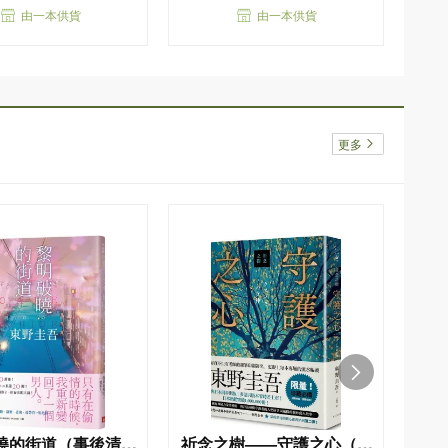
由一本供貨
由一本供貨
更多
曉的街道（事後清晨
祈念之樹——守護之心（限
幻