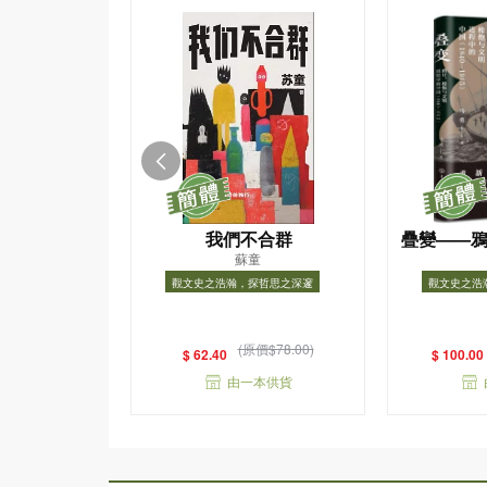
我們不合群
疊變——
蘇童
進程中的中國
觀文史之浩瀚，探哲思之深邃
觀文史之浩
觀文史之浩瀚，探哲思之深邃
觀文史之
(原價$78.00)
$ 62.40
$ 100.00
由一本供貨