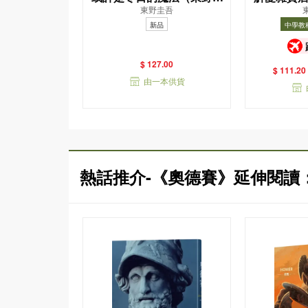
東野圭吾
吾親自繪製貓咪插畫限定書
新品
中學教
衣版）
中學教科書
$ 127.00
$ 111.20
由一本供貨
熱話推介-《奧德賽》延伸閱讀