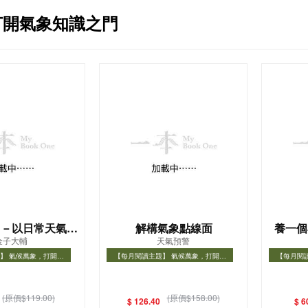
打開氣象知識之門
－－以日常天氣變
解構氣象點線面
養一個
金子大輔
天氣預警
開大自然奧祕
】 氣候萬象，打開氣
【每月閱讀主題】 氣候萬象，打開氣
【每月閱
知識之門
象知識之門
】 氣候萬象，打開氣象
【每月閱讀主題】 氣候萬象，打開氣象
【每月閱
知識之門
知識之門
(原價$119.00)
(原價$158.00)
$ 126.40
$ 6