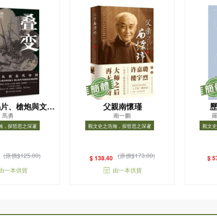
鴉片、槍炮與文明
父親南懷瑾
馬勇
南一鵬
羅
(1840-1915)
瀚，探哲思之深邃
觀文史之浩瀚，探哲思之深邃
觀文史
浩瀚，探哲思之深邃
觀文史之浩瀚，探哲思之深邃
觀文
(原價$125.00)
(原價$173.00)
$ 138.40
$ 5
由一本供貨
由一本供貨