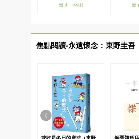
由一本供貨
焦點閱讀-永遠懷念：東野圭吾
或許是冬日的魔法（東野圭
解憂雜貨