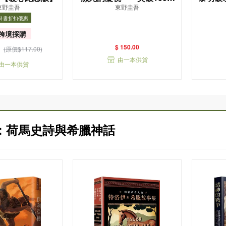
東野圭吾
東野圭吾
冊！這次的東野圭吾很惡
版）
科書折扣優惠
劣！瘋到極致的情慾與驚
折扣優惠
書目
悚！
跨境採購
$ 150.00
(原價$117.00)
由一本供貨
由一本供貨
：荷馬史詩與希臘神話