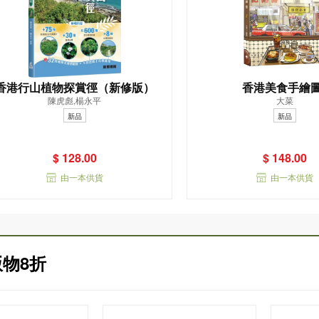
香港行山植物探賞徑（新修版）
香港美食手繪
陳虎彪,楊永平
大菜
新品
新品
$ 128.00
$ 148.00
由一本供貨
由一本供貨
物8折