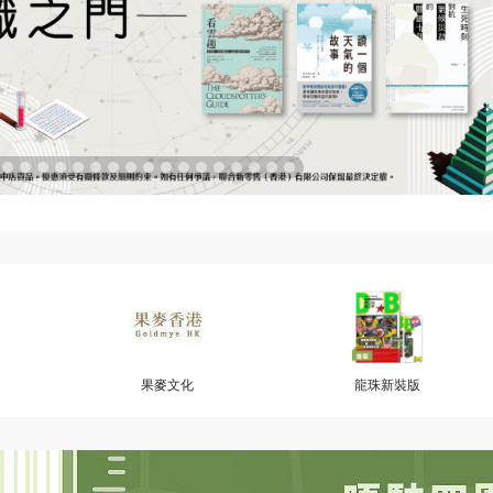
果麥文化
龍珠新裝版