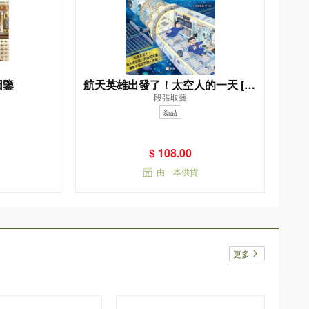
圖鑒
航天英雄出發了！太空人的一天 [新
段張取藝
雅．知識館]
新品
$ 108.00
由一本供貨
更多