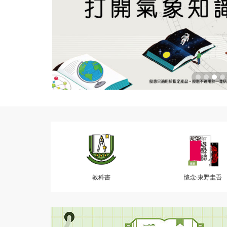
教科書
懷念‧東野圭吾