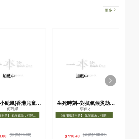
更多
小颱風[香港兒童文
生死時刻--對抗氣候災劫的
刻
何巧嬋
李偉才
學名家精選]
關鍵十年
擊
讀主題】 氣候萬象，打開氣
【每月閱讀主題】 氣候萬象，打開氣
【每
象知識之門
象知識之門
讀主題】 氣候萬象，打開氣象
【每月閱讀主題】 氣候萬象，打開氣象
【每
知識之門
知識之門
(原價$75.00)
(原價$138.00)
0.00
$ 110.40