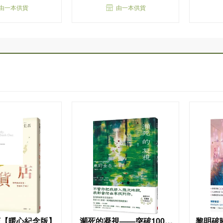
由一本供貨
由一本供貨
店【暖心紀念版】
瀕死的凝視——突破100萬
黎明破