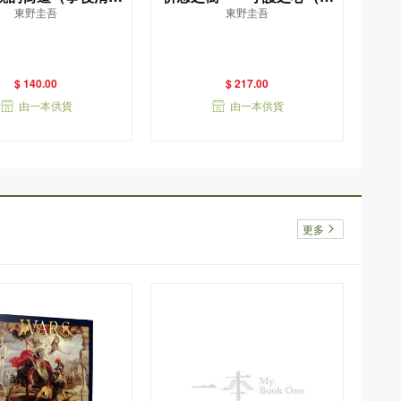
東野圭吾
東野圭吾
——東野圭吾筆下的
量精裝版）
「外遇」！
$ 140.00
$ 217.00
由一本供貨
由一本供貨
更多