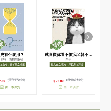
歷史有什麼用？
就喜歡你看不慣我又幹不掉
無
伯特．吉爾德[英]
白茶
我的樣子(1增訂版)
之浩瀚，探哲思之深邃
觀文史之浩瀚，探哲思之深邃
史之浩瀚，探哲思之深邃
觀文史之浩瀚，探哲思之深邃
(原價$72.00)
(原價$95.00)
7.60
$ 76.00
由一本供貨
由一本供貨