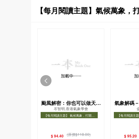
【每月閱讀主題】氣候萬象，
颱風解密：你也可以做天氣
氣象解碼
岑智明,香港氣象學會
達人！
化揭
【每月閱讀主題】 氣候萬象，打開氣
【每月閱讀主題
象知識之門
象
【每月閱讀主題】 氣候萬象，打開氣象
【每月閱讀主題
知識之門
(原價$118.00)
$ 94.40
$ 95.20