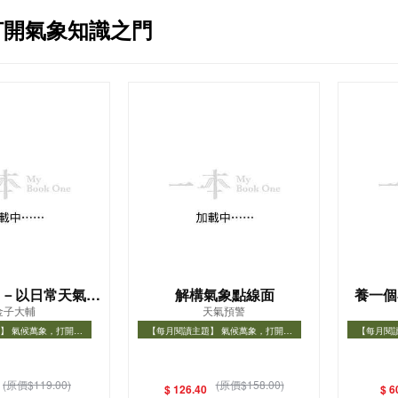
打開氣象知識之門
－－以日常天氣變
解構氣象點線面
養一個
金子大輔
天氣預警
開大自然奧祕
】 氣候萬象，打開氣
【每月閱讀主題】 氣候萬象，打開氣
【每月閱
知識之門
象知識之門
】 氣候萬象，打開氣象
【每月閱讀主題】 氣候萬象，打開氣象
【每月閱
知識之門
知識之門
(原價$119.00)
(原價$158.00)
$ 126.40
$ 6