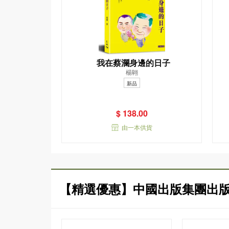
我在蔡瀾身邊的日子
楊翺
新品
$ 138.00
由一本供貨
【精選優惠】中國出版集團出版