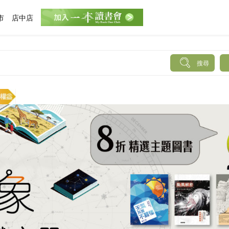
市
店中店
搜尋