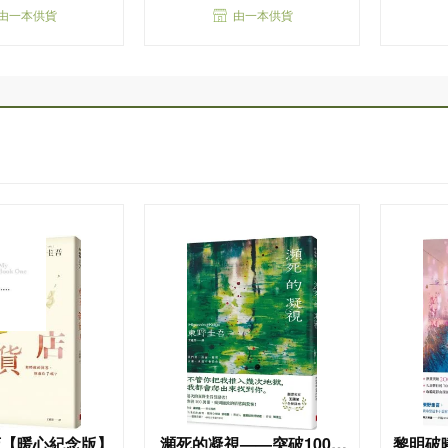
由一本供貨
由一本供貨
店【暖心紀念版】
瀕死的凝視——突破100萬
黎明破