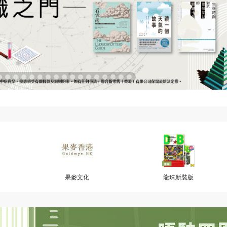
果麥文化
龍珠新裝版