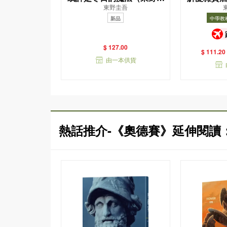
東野圭吾
吾親自繪製貓咪插畫限定書
新品
中學教
衣版）
中學教科書
$ 127.00
$ 111.20
由一本供貨
熱話推介-《奧德賽》延伸閱讀