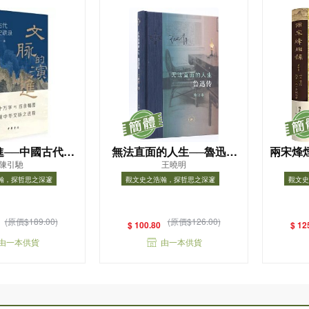
進──中國古代文
無法直面的人生──魯迅傳
兩宋烽
陳引馳
王曉明
講錄（精）
（修訂本）（精）
世紀
瀚，探哲思之深邃
觀文史之浩瀚，探哲思之深邃
觀文史
浩瀚，探哲思之深邃
觀文史之浩瀚，探哲思之深邃
觀文
(原價$189.00)
(原價$126.00)
$ 100.80
$ 12
由一本供貨
由一本供貨