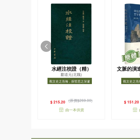
水經注校證（精）
文脈的演
酈道元(北魏)
學史
觀文史之浩瀚，探哲思之深邃
觀文史之浩
觀文史之浩瀚，探哲思之深邃
觀文史之
(原價$269.00)
$ 215.20
$ 151.20
由一本供貨