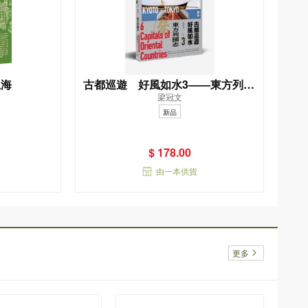
上海
古都巡遊 好風如水3——東方列國
梁冠文
志
新品
$ 178.00
由一本供貨
更多