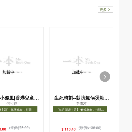
更多
小颱風[香港兒童文
生死時刻--對抗氣候災劫的
刻
何巧嬋
李偉才
學名家精選]
關鍵十年
擊
讀主題】 氣候萬象，打開氣
【每月閱讀主題】 氣候萬象，打開氣
【每
象知識之門
象知識之門
讀主題】 氣候萬象，打開氣象
【每月閱讀主題】 氣候萬象，打開氣象
【每
知識之門
知識之門
(原價$75.00)
(原價$138.00)
0.00
$ 110.40