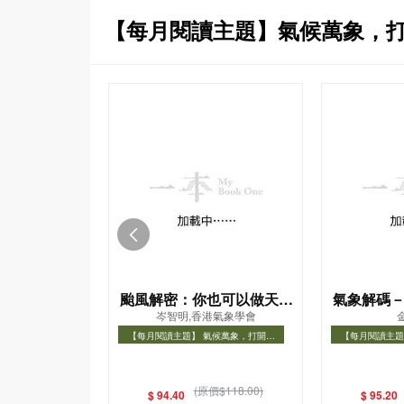
【每月閱讀主題】氣候萬象，
颱風解密：你也可以做天氣
氣象解碼
岑智明,香港氣象學會
達人！
化揭
【每月閱讀主題】 氣候萬象，打開氣
【每月閱讀主題
象知識之門
象
【每月閱讀主題】 氣候萬象，打開氣象
【每月閱讀主題
知識之門
(原價$118.00)
$ 94.40
$ 95.20