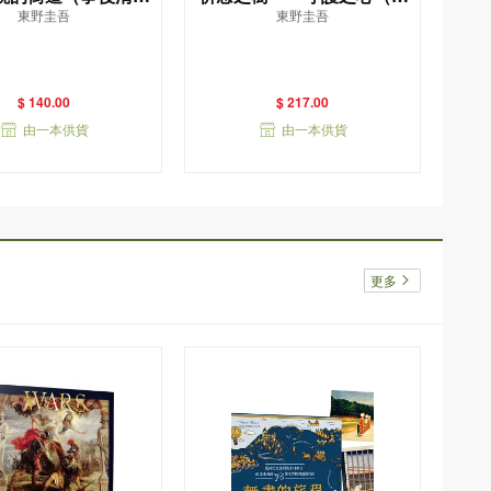
東野圭吾
東野圭吾
——東野圭吾筆下的
量精裝版）
「外遇」！
$ 140.00
$ 217.00
由一本供貨
由一本供貨
更多