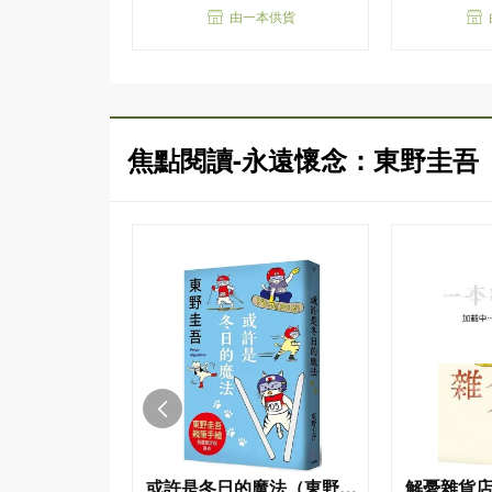
由一本供貨
焦點閱讀-永遠懷念：東野圭吾
或許是冬日的魔法（東野圭
解憂雜貨