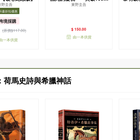
東野圭吾
東野圭吾
冊！這次的東野圭吾很惡
版）
科書折扣優惠
劣！瘋到極致的情慾與驚
折扣優惠
書目
悚！
跨境採購
$ 150.00
(原價$117.00)
由一本供貨
由一本供貨
：荷馬史詩與希臘神話