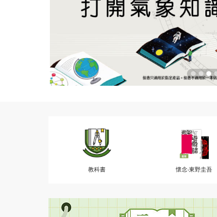
教科書
懷念‧東野圭吾