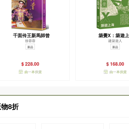
千面伶王新馬師曾
築覺X：築遊
徐蓉蓉
建築遊人
新品
新品
$ 228.00
$ 168.00
由一本供貨
由一本供貨
物8折