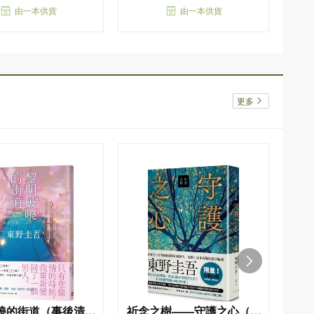
由一本供貨
由一本供貨
更多
曉的街道（事後清晨
祈念之樹——守護之心（限
幻