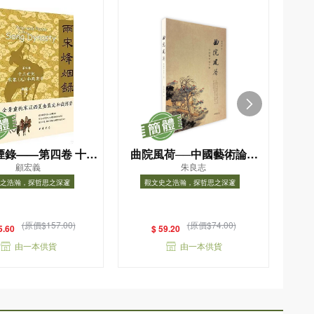
煙錄——第四卷 十三
曲院風荷──中國藝術論十
顧宏義
朱良志
宋蒙（元）和戰實錄
講
之浩瀚，探哲思之深邃
觀文史之浩瀚，探哲思之深邃
（精）
史之浩瀚，探哲思之深邃
觀文史之浩瀚，探哲思之深邃
(原價$157.00)
(原價$74.00)
5.60
$ 59.20
由一本供貨
由一本供貨