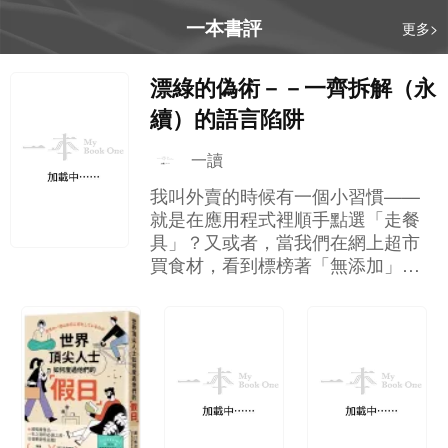
一本書評
更多>
漂綠的偽術－－一齊拆解（永
續）的語言陷阱
一讀
我叫外賣的時候有一個小習慣——
就是在應用程式裡順手點選「走餐
具」？又或者，當我們在網上超市
買食材，看到標榜著「無添加」、
「無激素」的肉類，就算價錢貴一
點，我們也會覺得自己為環境、為
健康作出了正確的選擇，然後心安
理得地按下結帳鍵。 這就是我們現
代人很常見的「道德消費」心理。
但你有沒有想過，這些讓我們感到
心安理得的標籤，其實可能只是一