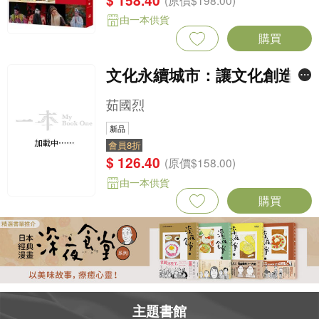
$ 158.40
(原價$198.00)
由一本供貨
購買
文化永續城市：讓文化創造可
持續社會
茹國烈
新品
會員8折
$ 126.40
(原價$158.00)
由一本供貨
購買
主題書館