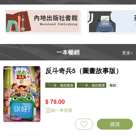
一本暢銷
更多>
反斗奇兵5（圖畫故事版）
「一本」暢銷圖書
「一本」暢銷圖書
暢銷
$ 78.00
由一本供貨
購買