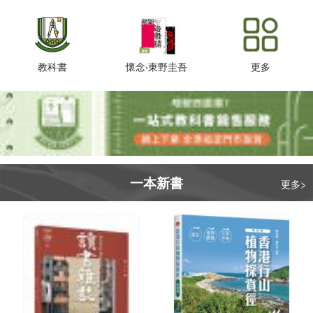
教科書
懷念‧東野圭吾
更多
一本新書
更多>