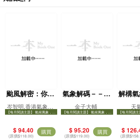
颱風解密：你也
氣象解碼－－以
解構氣
可以做天氣達
日常天氣變化揭
岑智明,香港氣象學
金子大輔
天
人！
開大自然奧祕
【每月閱讀主題】 氣候萬象，打
【每月閱讀主題】 氣候萬象，打
【每月閱讀主
會
開氣象知識之門
開氣象知識之門
開氣
$ 94.40
$ 95.20
$ 126.
購買
購買
(原價$118.00)
(原價$119.00)
(原價$158.