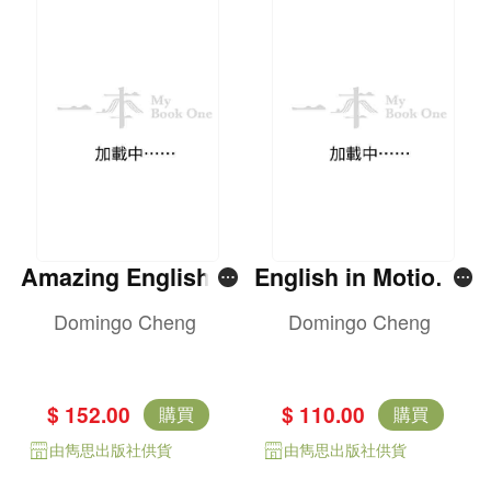
Amazing English V
English in Motion T
ocabulary & Lexica
enses Book 4
Domingo Cheng
Domingo Cheng
l Phrases
$ 152.00
$ 110.00
購買
購買
由雋思出版社供貨
由雋思出版社供貨