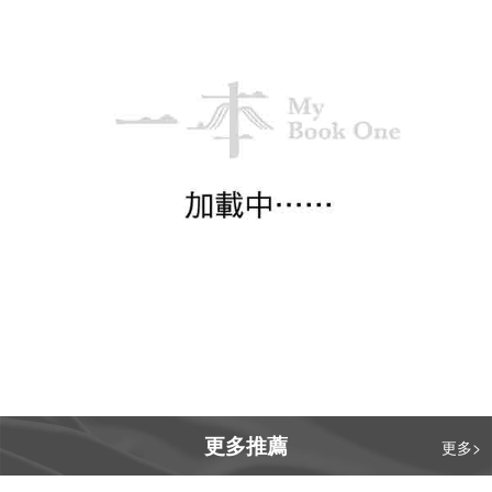
購買
雙照樓詩詞藳（增修版）
汪精衛
暢銷
$ 188.00
由一本供貨
購買
南渡北歸三部曲──南渡．北
歸．離別（全新校對增訂、珍
岳南
貴史料圖片版）
暢銷
$ 783.00
由一本供貨