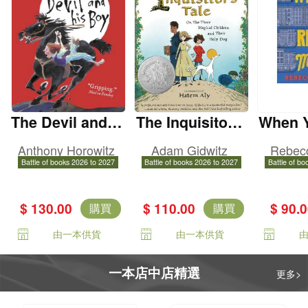
The Devil and H
The Inquisitor's
When 
is Boy
Tale
h
Anthony Horowitz
Adam Gidwitz
Rebec
Battle of books 2026 to 2027
Battle of books 2026 to 2027
Battle of bo
$ 130.00
$ 110.00
$ 90.
購買
購買
由一本供貨
由一本供貨
一本店中店精選
更多>