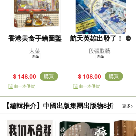
香港美食手繪圖鑒
航天英雄出發了！太
空人的一天 [新雅．
大菜
段張取藝
知識館]
新品
新品
$ 148.00
$ 108.00
購買
購買
由一本供貨
由一本供貨
【編輯推介】中國出版集團出版物8折
更多>