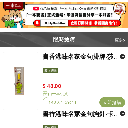
限時搶購
更多>
書香港味名家金句掛牌‧莎士
比亞 (淺啡黃/真愛無坦途)
書香港味
$ 48.00
由一本供貨
立即搶購
143天4:59:39
書香港味名家金句胸針‧卡夫
卡 (書砸向/冰塊)
書香港味