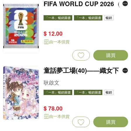
FIFA WORLD CUP 2026（St
icker pack 貼紙包）
「一本」暢銷圖書
「一本」暢銷圖書
暢銷
$ 12.00
由一本供貨
購買
童話夢工場(40)——織女下凡
結奇緣
耿啟文
「一本」暢銷圖書
「一本」暢銷圖書
暢銷
$ 78.00
由一本供貨
購買