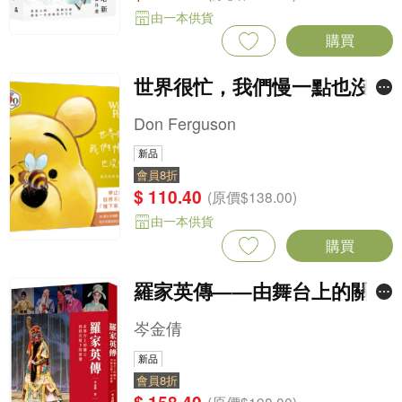
由一本供貨
購買
世界很忙，我們慢一點也沒關
係：維尼的鬆弛感生活之道
Don Ferguson
新品
會員8折
$ 110.40
(原價$138.00)
由一本供貨
購買
羅家英傳——由舞台上的關公
到鎂光燈下的唐僧
岑金倩
新品
會員8折