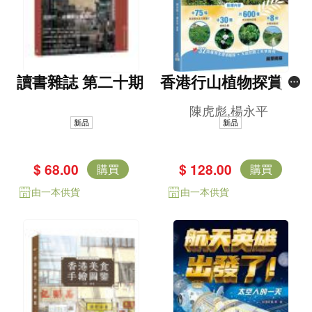
讀書雜誌 第二十期
香港行山植物探賞徑
（新修版）
陳虎彪,楊永平
新品
新品
$ 68.00
$ 128.00
購買
購買
由一本供貨
由一本供貨