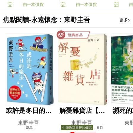
由一本供貨
由一本供貨
焦點閱讀-永遠懷念：東野圭吾
更多>
或許是冬日的魔
解憂雜貨店【暖
瀕死的
法（東野圭吾親
心紀念版】
突破1
東野圭吾
東野圭吾
東
自繪製貓咪插畫
這次的
新品
中學教科書折扣優惠
書目