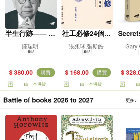
半生行跡—— 鍾
社工必修24個核
Secret
瑞明普惠香江路
心社會科學理論
e Briti
鍾瑞明
張兆球,張斯皓
Gary
es -- 
新品
新品
g and i
olonia
$ 380.00
$ 168.00
$ 328.
購買
購買
由一本供貨
由一本供貨
Battle of books 2026 to 2027
更多>