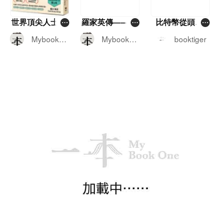
場企業精心策劃的文字遊戲？ 這本
書的幾位作者——霍善衡博士、潘
悅琪博士和蘇文傑律師，不是來跟
世界頂尖人士如
羅家英傳——由
比特幣從頭學
你講環保大道理、灌心靈雞湯的。
何度過他們的
舞台上的關公到
——比特幣投資
Mybookon
Mybookon
booktiger
他們是拿著法庭文件和監管機構的
「假日」——被
鎂光燈下的唐僧
家帶你看懂華爾
e
e
調查報告，直接把那些華麗的公關
媒體譽為一年之
街怎麼解讀比特
外衣給扒了下來。書裡提到了一個
初的必讀之書，
幣及未來的投資
核心詞彙，叫「漂綠」（Greenwas
引發壓倒性話題
布局
hing）。什麼是漂綠呢？簡單來說，
就是有些企業用誇大、甚至誤導性
的宣傳，營造出一個自己非常重視E
一本書單
更多>
SG（環境、社會和管治）的假象。
比如某間公司可能大肆宣傳自己種
了幾棵樹，高喊著「碳中和」，卻
懷念．東野圭吾
絕口不提自家工廠背後到底排放了
多少溫室氣體；又或者你買的那瓶
MyBookOne
所謂「100%天然」飲料，仔細一看
推薦
精選
成分表，全是糖漿和化學添加劑。
對於經常留意市場動態和投資環境
日本著名推理小說作家東野圭
的人來說，這本書看得人是直冒冷
吾逝世，享壽68歲。東野圭吾