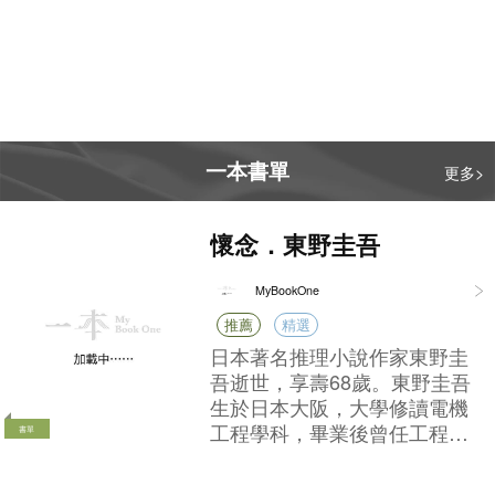
汗。在香港這樣一個國際金融中
生於日本大阪，大學修讀電機
心，如果ESG變成了一種純粹的包
工程學科，畢業後曾任工程
書單
裝手段，它影響的就不僅僅是我們
師。自學生時代開始喜歡推理
買的一杯飲料、一塊肉，而是會直
小說，於工餘時間堅持小說創
接動搖整個市場的投資信心，甚至
作，至1985年憑《放學後》榮
不小心就觸碰了法律的紅線。書裡
獲第31屆「江戶川亂步賞」，
非常詳盡地拆解了六個已經完成法
便全職投入寫作。早期作品以
庭審理的全球真實案例，手把手教
校園青春推理為主，因謎團縝
我們怎麼去看穿這些「永續」的語
密精巧，故有「寫實派本格」
書單
書單
書單
言陷阱。 真正的綠色，需要的是實
美名，後期寫作風格突破典型
【走進氣象世
龍珠新裝版
Battle of the Bo
實在在的行動。下次當你再看到那
本格，並深入探討心理與社會
oks 2026 to 202
界，解構變幻莫
些天花亂墜的環保口號，或者準備
議題，具備多元風格及文學價
MyBookOne
Mybookone
MyBookOne
7
測的天氣】
為某個「綠色標籤」買單時，不妨
值，一躍成為日本推理小說界
停下來，多問自己一句：他們口中
的人氣作家之一。其代表作包
說的綠色，真的是我們心裡想的那
括：《解憂雜貨店》、《嫌疑
個綠色嗎？
犯X的獻身》、《白夜行》、
《偵探伽利略》系列等，當中
更有大量作品改編成電影及電
視劇。
文具生活館
更多>