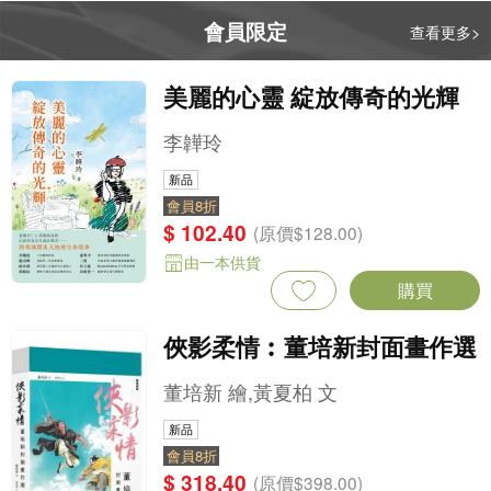
會員限定
查看更多>
美麗的心靈 綻放傳奇的光輝
李韡玲
新品
會員8折
$ 102.40
(原價$128.00)
由一本供貨
購買
俠影柔情︰董培新封面畫作選
董培新 繪,黃夏柏 文
新品
會員8折
$ 318.40
(原價$398.00)