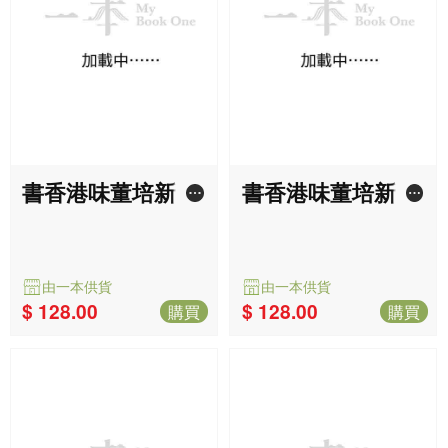
由一本供貨
由一本供貨
$ 78.00
$ 78.00
購買
購買
更多推薦
更多>
國家為什麼會失敗——權力、
富裕與貧困的根源（諾貝爾獎
戴倫‧艾塞默魯,詹姆斯‧羅賓森
紀念版）
暢銷
$ 217.00
由一本供貨