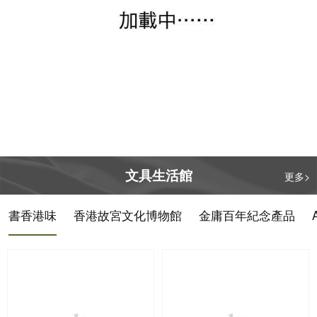
懸疑
世界
由一本供貨
由一本供貨
$ 128.00
$ 128.00
購買
購買
書香港味董培新經
書香港味董培新經
典封面復刻筆記
典封面復刻筆記
簿：但願流浪
簿：俠破迷陣