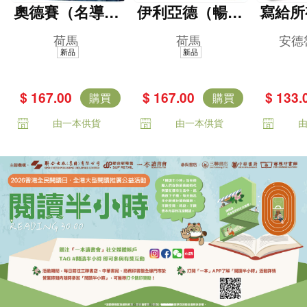
奧德賽（名導諾
伊利亞德（暢銷
寫給所
蘭史詩大片原
80年英譯全本，
洛伊與
荷馬
荷馬
安德
著，唯一主張
不朽中譯珍藏經
集——
新品
新品
（奧德賽作者是
典）
古希臘
女性）傳奇譯
里亞德
$ 167.00
$ 167.00
$ 133.
購買
購買
本）
賽》精
由一本供貨
由一本供貨
不朽的
話