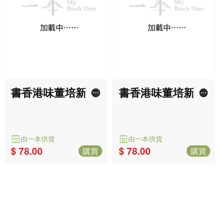
購買
中國共產黨成立史（增訂版）
石川禎浩
暢銷
$ 240.00
由一本供貨
購買
我可能錯了——森林智者的最
後一堂人生課
比約恩．納提科．林德布勞,卡洛
琳．班克勒(Caroline Bankler),納維
暢銷
德．莫迪里(Navid Modiri)
$ 150.00
由一本供貨