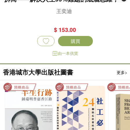
為上班族、創業者與追求自我成長者打造的
王奕迪
問題解決實戰指南
$ 153.00
購買
由一本供貨
香港城市大學出版社圖書
更多>