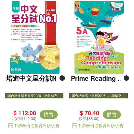
培進中文呈分試No.
Prime Reading Co
1――模擬試卷+練
mprehension 5A
習+攻略（粵普錄音
聯合培進網上書展2026 - 小學補充練
聯合培進網上書展2026 - 小學補充練
習8折
習8折
聯合培進網上書展2026 - 小學補充練
聯合培進網上書展2026 - 小學補充練
版） 五年級
習8折
習8折
小學測考/​ 呈分試必備​
小學測考/​ 呈分試必備​
$ 112.00
$ 70.40
購買
購買
Prime Reading Comprehension and Skill
(原價$140.00)
(原價$88.00)
s Practice
由聯合培進教育出版供貨
由聯合培進教育出版供貨