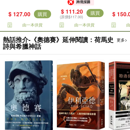
跨境採購
限定書衣版）
很惡劣
$ 111.20
致的
購買
$ 127.00
$ 150.
購買
(原價$117.00)
由一本供貨
由一本供貨
熱話推介-《奧德賽》延伸閱讀：荷馬史
更多>
詩與希臘神話