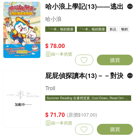
哈小浪上學記(13)——逃出神
奇博物館
哈小浪
「一本」暢銷圖書
「一本」暢銷圖書
新品
暢銷
$ 78.00
由一本供貨
購買
屁屁偵探讀本(13)－－對決！
怪盜學院（星星篇）
Troll
Summer Reading 在書裡度夏, Cool Down, Read On!-精
選圖書67折
Summer Reading 在書裡度夏, Cool Down, Read On!-精
選圖書67折
暢銷
$ 71.70
(原價$107.00)
由一本供貨
購買