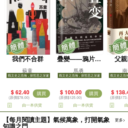
我們不合群
疊變——鴉片、
父親
槍炮與文明進程
蘇童
馬勇
南
中的中國(1840-1
觀文史之浩瀚，探哲思之深邃
觀文史之浩瀚，探哲思之深邃
觀文史之浩
915)
$ 62.40
$ 100.00
$ 138.
購買
購買
(原價$78.00)
(原價$125.00)
(原價$173.
由一本供貨
由一本供貨
【每月閱讀主題】氣候萬象，打開氣象
更多>
知識之門